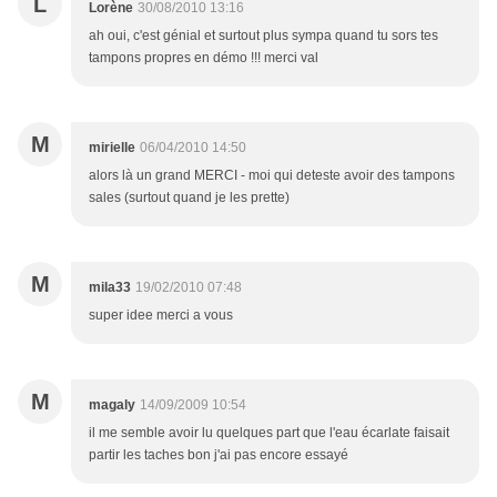
L
Lorène
30/08/2010 13:16
ah oui, c'est génial et surtout plus sympa quand tu sors tes
tampons propres en démo !!! merci val
M
mirielle
06/04/2010 14:50
alors là un grand MERCI - moi qui deteste avoir des tampons
sales (surtout quand je les prette)
M
mila33
19/02/2010 07:48
super idee merci a vous
M
magaly
14/09/2009 10:54
il me semble avoir lu quelques part que l'eau écarlate faisait
partir les taches bon j'ai pas encore essayé