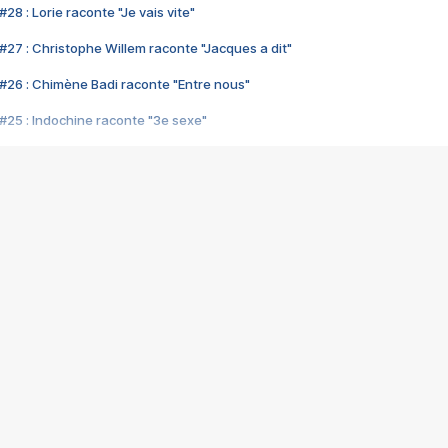
28 : Lorie raconte "Je vais vite"
#27 : Christophe Willem raconte "Jacques a dit"
#26 : Chimène Badi raconte "Entre nous"
#25 : Indochine raconte "3e sexe"
#24 : Zaho raconte "C'est chelou"
#23 : Patrick Bruel raconte "Au café des délices"
#22 : Kyo raconte "Le chemin"
#21 : Nolwenn Leroy raconte "Cassé"
#20 : Patrick Hernandez raconte "Born to be alive"
#19 : Lorie raconte "Près de moi"
#18 : Michael Jones raconte "A nos actes manqués" (avec Jean-Jacque
#17 : Khaled raconte "Aïcha"
#16 : Corneille raconte "Parce qu'on vient de loin"