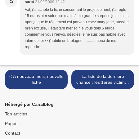
S
saraï
21/09/2009 12:42
Val, j'ai acheté la fiche concernant le projet de noel, j'ai réglé
15 euros hier soir et ce matin à ma grande surprise je me suis
aperçu que le règlement est parvenu chez mary-jane, aussi je
m'en excuse, il était tard hier soir je vous dois 5 euros,
comment je vous l'envoi. désolée je ne suis pas habile avec
internet.<br /> j'habite en bretagne..............merci de me
répondre
< A nouveau mois, nouvelle
La liste de la dernière
fiche
chance : les 1ères victimes
de leur succès >
Hébergé par Canalblog
Top articles
Pages
Contact