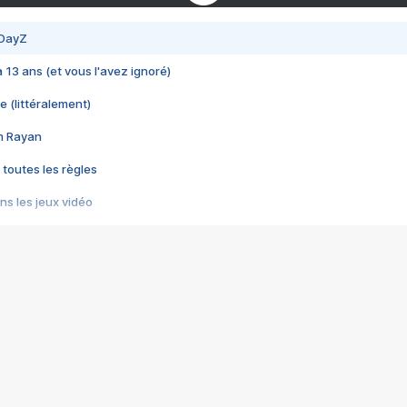
 DayZ
 a 13 ans (et vous l'avez ignoré)
e (littéralement)
im Rayan
 toutes les règles
s les jeux vidéo
us choquant de Rockstar ? - Le scandale BULLY
e plus moche de Steam
du RÊVE tourne au CAUCHEMAR
pendant 8 heures
it… à tort
umiliés par un jeu vidéo