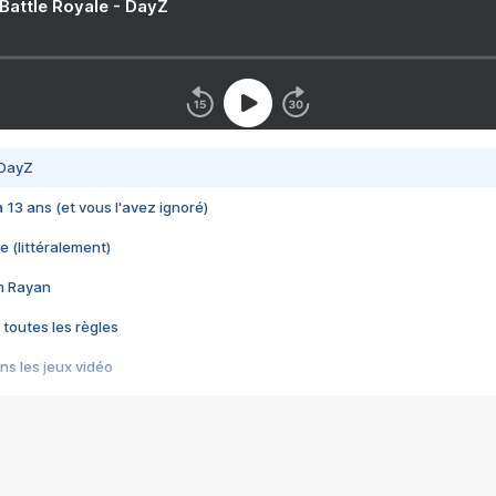
 Battle Royale - DayZ
 DayZ
 a 13 ans (et vous l'avez ignoré)
e (littéralement)
im Rayan
 toutes les règles
s les jeux vidéo
us choquant de Rockstar ? - Le scandale BULLY
e plus moche de Steam
du RÊVE tourne au CAUCHEMAR