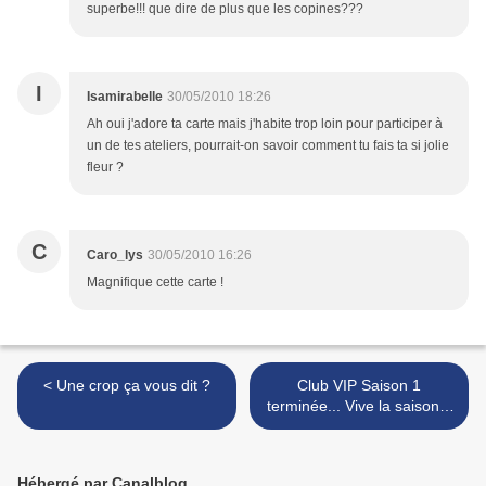
superbe!!! que dire de plus que les copines???
I
Isamirabelle
30/05/2010 18:26
Ah oui j'adore ta carte mais j'habite trop loin pour participer à
un de tes ateliers, pourrait-on savoir comment tu fais ta si jolie
fleur ?
C
Caro_lys
30/05/2010 16:26
Magnifique cette carte !
< Une crop ça vous dit ?
Club VIP Saison 1
terminée... Vive la saison 2
! + Atelier du 26 juin >
Hébergé par Canalblog