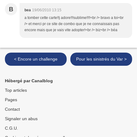
B
bea
19/06/2010 13:15
a tomber cette carte!!j adore!!!sublime!!!!<br /> bravo a toi<br
/> et merci pr ce site de combo que je ne connaissais pas
encore mais que je vais vite adopter!<br /> biz<br /> béa
< Encore un challenge
Pour les sinistrés du Var >
Hébergé par Canalblog
Top articles
Pages
Contact
Signaler un abus
C.G.U.