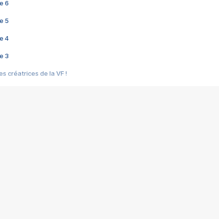
e 6
e 5
e 4
e 3
s créatrices de la VF !
e 2
e 1
e Mektoub My Love arrive enfin ! Rencontre avec Shaïn Boumedine et Sal
i : après Toni en famille
elle réalise le bouleversant Dites lui que je l'aime
ais ! Rencontre autour de Vie privée de Rebecca Zlotowski
 de Marguerite, Grave... Rencontre avec Ella Rumpf
 Les Rêveurs, un film intime sur la santé mentale