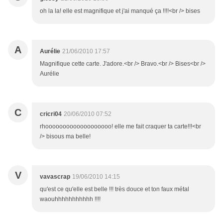
oh la la! elle est magnifique et j'ai manqué ça !!!!<br /> bises
A
Aurélie
21/06/2010 17:57
Magnifique cette carte. J'adore.<br /> Bravo.<br /> Bises<br />
Aurélie
C
cricri04
20/06/2010 07:52
rhooooooooooooooooooo! elle me fait craquer ta carte!!!<br
/> bisous ma belle!
V
vavascrap
19/06/2010 14:15
qu'est ce qu'elle est belle !!! très douce et ton faux métal
waouhhhhhhhhhhh !!!!