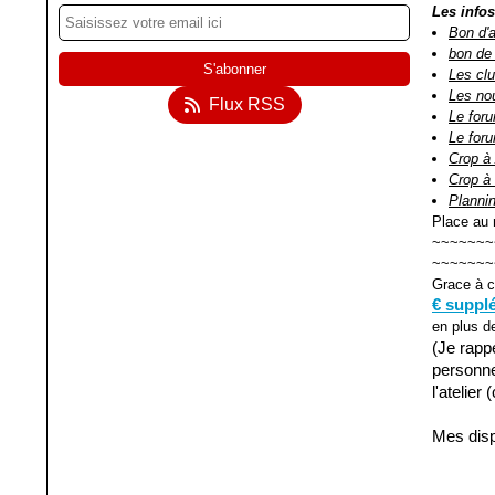
Les infos
Bon d'
bon de
Les cl
Les no
Flux RSS
Le for
Le for
Crop à 
Crop à
Plannin
Place au n
~~~~~~~
~~~~~~~
Grace à c
€ suppl
en plus d
(Je rappe
personne
l'atelier
Mes dispo