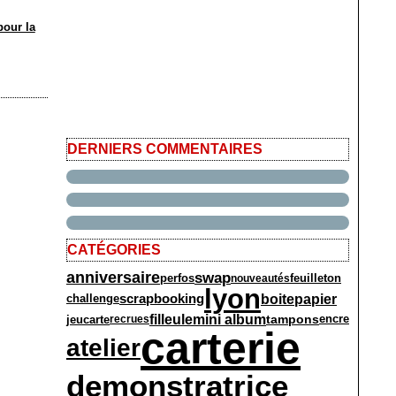
pour la
DERNIERS COMMENTAIRES
CATÉGORIES
anniversaire
swap
perfos
feuilleton
nouveautés
lyon
boite
papier
challenge
scrapbooking
filleule
mini album
tampons
encre
jeu
carte
recrues
carterie
atelier
demonstratrice