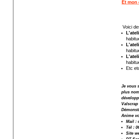
Et mon 
Voici d
L'atel
habitu
L'atel
habitu
L'atel
habitu
Etc etc
Je vous 
plus nomb
développ
V
alscrap
Démonstr
Anime vo
Mail :
Tél : 0
Site w