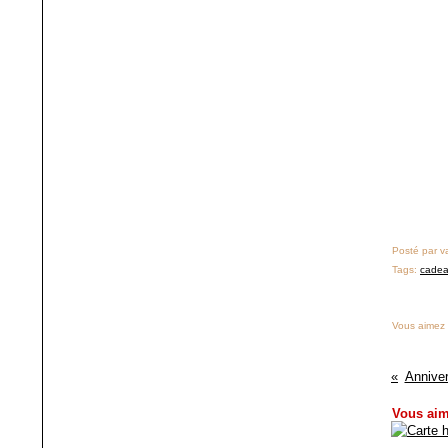
Posté par v
Tags:
cade
Vous aimez
Anniver
Vous aim