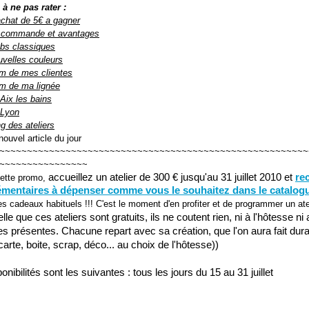
 à ne pas rater :
achat de 5€ a gagner
 commande et avantages
ubs classiques
uvelles couleurs
um de mes clientes
um de ma lignée
Aix les bains
 Lyon
g des ateliers
ouvel article du jour
~~~~~~~~~~~~~~~~~~~~~~~~~~~~~~~~~~~~~~~~~~~~~~~~~~~~~~~~
~~~~~~~~~~~~~~~~
accueillez un atelier de 300 € jusqu'au 31 juillet 2010 et
re
ette promo,
émentaires à dépenser comme vous le souhaitez dans le catalog
es cadeaux habituels !!! C'est le moment d'en profiter et de programmer un atel
lle que ces ateliers sont gratuits, ils ne coutent rien, ni à l'hôtesse ni
s présentes. Chacune repart avec sa création, que l'on aura fait dura
 (carte, boite, scrap, déco... au choix de l'hôtesse))
nibilités sont les suivantes : tous les jours du 15 au 31
juillet