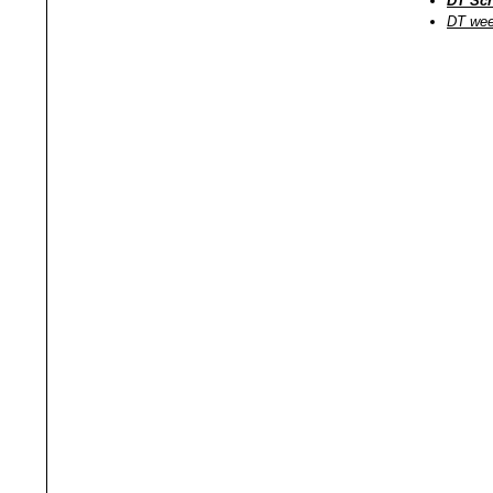
DT Scr
DT wee