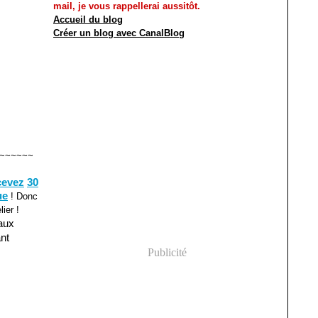
mail, je vous rappellerai aussitôt.
Accueil du blog
Créer un blog avec CanalBlog
~~~~~~
cevez
30
ue
! Donc
ier !
 aux
nt
Publicité