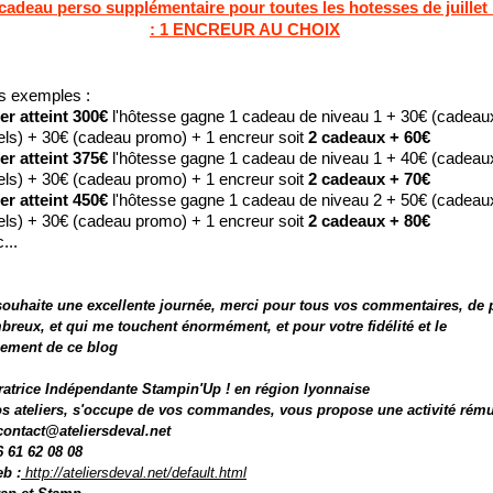
cadeau perso supplémentaire pour toutes les hotesses de juillet
: 1 ENCREUR AU CHOIX
es exemples :
ier atteint 300€
l'hôtesse gagne 1 cadeau de niveau 1 + 30€ (cadeau
els) + 30€ (cadeau promo) + 1 encreur soit
2 cadeaux + 60€
ier atteint 375€
l'hôtesse gagne 1 cadeau de niveau 1 + 40€ (cadeau
els) + 30€ (cadeau promo) + 1 encreur soit
2 cadeaux + 70€
ier atteint 450€
l'hôtesse gagne 1 cadeau de niveau 2 + 50€ (cadeau
els) + 30€ (cadeau promo) + 1 encreur soit
2 cadeaux + 80€
...
souhaite une excellente journée, merci pour tous vos commentaires, de 
reux, et qui me touchent énormément, et pour votre fidélité et le
ement de ce blog
atrice Indépendante Stampin'Up ! en région lyonnaise
s ateliers, s'occupe de vos commandes, vous propose une activité rému
 contact@ateliersdeval.net
6 61 62 08 08
eb
:
http://ateliersdeval.net/default.html