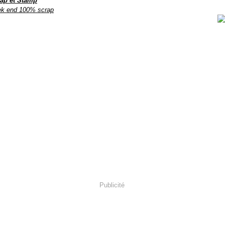
ap et Stamp
k end 100% scrap
Publicité