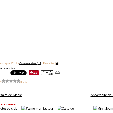
alscrap à 17:11 -
Commentaires [
…
]
- Permalien [
#
]
au
,
promotion
 ?
0 vote
saire de Nicole
Aniversaire de 
erez aussi :