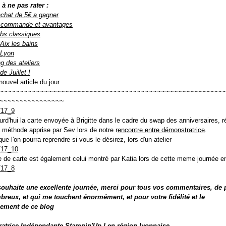
 à ne pas rater :
achat de 5€ a gagner
 commande et avantages
ubs classiques
Aix les bains
 Lyon
g des ateliers
e Juillet !
ouvel article du jour
~~~~~~~~~~~~~~~~~~~~~~~~~~~~~~~~~~~~~~~~~~~~~~~~~~~~~~~~
~~~~~~~~~~~~~~~~
ourd'hui la carte envoyée à Brigitte dans le cadre du swap des anniversaires, r
a méthode apprise par Sev lors de notre r
encontre entre démonstratrice
.
e l'on pourra reprendre si vous le désirez, lors d'un atelier
 de carte est également celui montré par Katia lors de cette meme journée e
souhaite une excellente journée, merci pour tous vos commentaires, de 
reux, et qui me touchent énormément, et pour votre fidélité et le
ement de ce blog
atrice Indépendante Stampin'Up ! en région lyonnaise