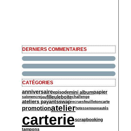
DERNIERS COMMENTAIRES
CATÉGORIES
anniversaire
mini album
episode
papier
filleule
boite
encre
challenge
jeu
salon
ateliers payants
swap
feuilleton
carte
recrues
atelier
promotion
hotesse
nouveautés
carterie
scrapbooking
tampons