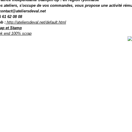
s ateliers, s'occupe de vos commandes, vous propose une activité rému
 contact@ateliersdeval.net
6 61 62 08 08
eb
:
http://ateliersdeval.net/default.html
ap et Stamp
k end 100% scrap