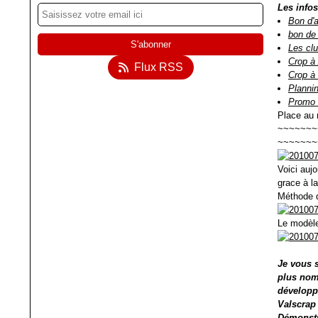
Les infos
Bon d'
bon de
Les cl
Crop à 
Flux RSS
Crop à
Plannin
Promo d
Place au n
~~~~~~~
~~~~~~~
Voici auj
grace à l
Méthode qu
Le modèle
Je vous 
plus nomb
développ
V
alscrap
Démonstr