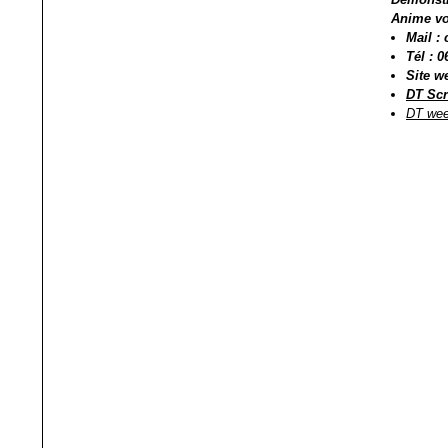
Anime vo
Mail :
Tél : 0
Site w
DT Scr
DT wee