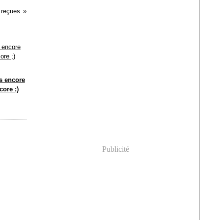
 reçues
s encore
core ;)
Publicité