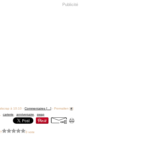
Publicité
alscrap à 10:10 -
Commentaires [
…
]
- Permalien [
#
]
,
carterie
,
anniversaire
,
swap
 ?
0 vote