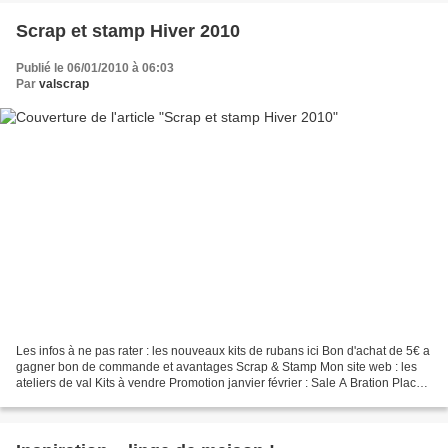
Scrap et stamp Hiver 2010
Publié le 06/01/2010 à 06:03
Par
valscrap
Les infos à ne pas rater : les nouveaux kits de rubans ici Bon d'achat de 5€ a
gagner bon de commande et avantages Scrap & Stamp Mon site web : les
ateliers de val Kits à vendre Promotion janvier février : Sale A Bration Place
au nouvel article du jour...