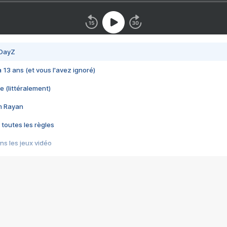
 DayZ
 a 13 ans (et vous l'avez ignoré)
e (littéralement)
im Rayan
 toutes les règles
s les jeux vidéo
us choquant de Rockstar ? - Le scandale BULLY
e plus moche de Steam
du RÊVE tourne au CAUCHEMAR
pendant 8 heures