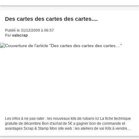
ce set de tampons gagné...
Des cartes des cartes des cartes....
Publié le 31/12/2009 à 06:57
Par
valscrap
Les infos à ne pas rater : les nouveaux kits de rubans ici La fiche technique
gratuite de décembre Bon d'achat de 5€ a gagner bon de commande et
avantages Scrap & Stamp Mon site web : les ateliers de val Kits à vendre
Promotion janvier février : Sale...