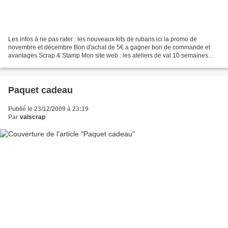
Les infos à ne pas rater : les nouveaux kits de rubans ici la promo de
novembre et décembre Bon d'achat de 5€ a gagner bon de commande et
avantages Scrap & Stamp Mon site web : les ateliers de val 10 semaines
avant noel Planning des ateliers de noel Place...
Paquet cadeau
Publié le 23/12/2009 à 23:19
Par
valscrap