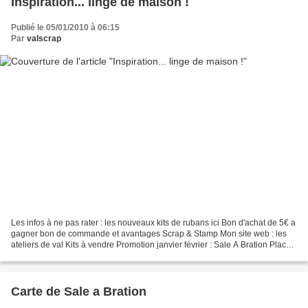
Inspiration... linge de maison !
Publié le 05/01/2010 à 06:15
Par
valscrap
Les infos à ne pas rater : les nouveaux kits de rubans ici Bon d'achat de 5€ a
gagner bon de commande et avantages Scrap & Stamp Mon site web : les
ateliers de val Kits à vendre Promotion janvier février : Sale A Bration Place
au nouvel article du jour...
Carte de Sale a Bration