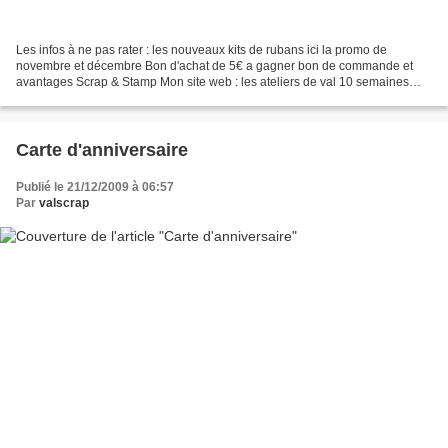
Les infos à ne pas rater : les nouveaux kits de rubans ici la promo de
novembre et décembre Bon d'achat de 5€ a gagner bon de commande et
avantages Scrap & Stamp Mon site web : les ateliers de val 10 semaines
avant noel Planning des ateliers de noel Place...
Carte d'anniversaire
Publié le 21/12/2009 à 06:57
Par
valscrap