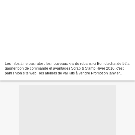
Les infos à ne pas rater : les nouveaux kits de rubans ici Bon d'achat de 5€ a
gagner bon de commande et avantages Scrap & Stamp Hiver 2010, c'est
parti ! Mon site web : les ateliers de val Kits à vendre Promotion janvier
février : Sale A Bration Place...