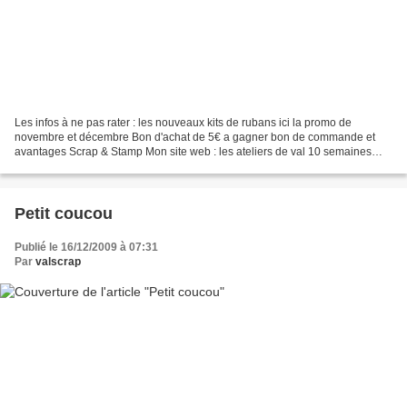
Les infos à ne pas rater : les nouveaux kits de rubans ici la promo de
novembre et décembre Bon d'achat de 5€ a gagner bon de commande et
avantages Scrap & Stamp Mon site web : les ateliers de val 10 semaines
avant noel Planning des ateliers de noel Place...
Petit coucou
Publié le 16/12/2009 à 07:31
Par
valscrap