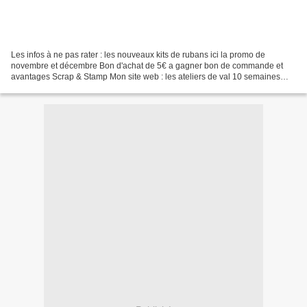
Les infos à ne pas rater : les nouveaux kits de rubans ici la promo de
novembre et décembre Bon d'achat de 5€ a gagner bon de commande et
avantages Scrap & Stamp Mon site web : les ateliers de val 10 semaines
avant noel Planning des ateliers de noel Place...