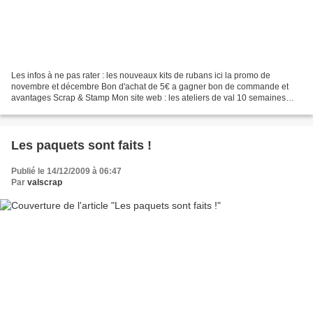
Les infos à ne pas rater : les nouveaux kits de rubans ici la promo de
novembre et décembre Bon d'achat de 5€ a gagner bon de commande et
avantages Scrap & Stamp Mon site web : les ateliers de val 10 semaines
avant noel Planning des ateliers de noel Place...
Les paquets sont faits !
Publié le 14/12/2009 à 06:47
Par
valscrap