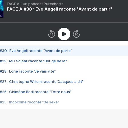
FACE A - un podcast Purecharts
FACE A #30 : Eve Angeli raconte "Avant de partir"
#30 : Eve Angeli raconte "Avant de partir"
#29 : MC Solaar raconte "Bouge de là"
28 : Lorie raconte "Je vais vite"
#27 : Christophe Willem raconte "Jacques a dit"
#26 : Chimène Badi raconte "Entre nous"
#25 : Indochine raconte "3e sexe"
#24 : Zaho raconte "C'est chelou"
#23 : Patrick Bruel raconte "Au café des délices"