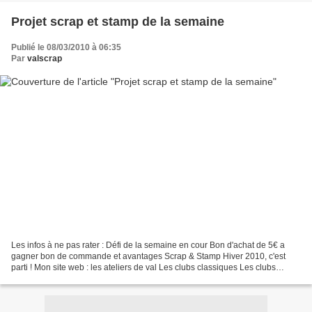
Projet scrap et stamp de la semaine
Publié le 08/03/2010 à 06:35
Par
valscrap
Les infos à ne pas rater : Défi de la semaine en cour Bon d'achat de 5€ a
gagner bon de commande et avantages Scrap & Stamp Hiver 2010, c'est
parti ! Mon site web : les ateliers de val Les clubs classiques Les clubs
marqueurs la Stampin'Crop Gagnez votre...