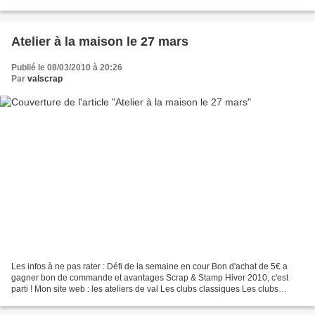
web : les ateliers de val Les clubs classiques...
Atelier à la maison le 27 mars
Publié le 08/03/2010 à 20:26
Par
valscrap
Les infos à ne pas rater : Défi de la semaine en cour Bon d'achat de 5€ a
gagner bon de commande et avantages Scrap & Stamp Hiver 2010, c'est
parti ! Mon site web : les ateliers de val Les clubs classiques Les clubs
marqueurs la Stampin'Crop Gagnez votre...