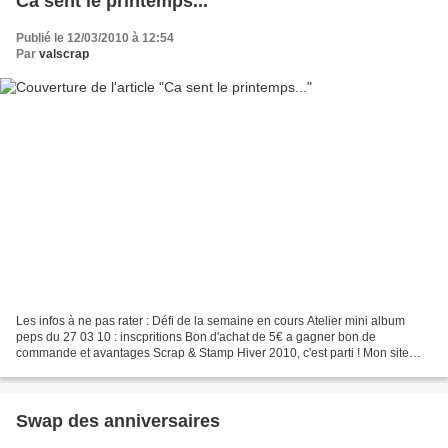
Ca sent le printemps...
Publié le 12/03/2010 à 12:54
Par
valscrap
Les infos à ne pas rater : Défi de la semaine en cours Atelier mini album
peps du 27 03 10 : inscpritions Bon d'achat de 5€ a gagner bon de
commande et avantages Scrap & Stamp Hiver 2010, c'est parti ! Mon site
web : les ateliers de val Les clubs classiques...
Swap des anniversaires