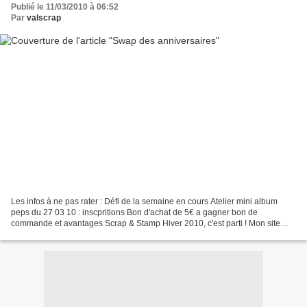
Publié le 11/03/2010 à 06:52
Par
valscrap
Les infos à ne pas rater : Défi de la semaine en cours Atelier mini album
peps du 27 03 10 : inscpritions Bon d'achat de 5€ a gagner bon de
commande et avantages Scrap & Stamp Hiver 2010, c'est parti ! Mon site
web : les ateliers de val Les clubs classiques...