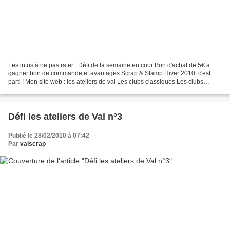
Les infos à ne pas rater : Défi de la semaine en cour Bon d'achat de 5€ a
gagner bon de commande et avantages Scrap & Stamp Hiver 2010, c'est
parti ! Mon site web : les ateliers de val Les clubs classiques Les clubs
marqueurs la Stampin'Crop Gagnez votre...
Défi les ateliers de Val n°3
Publié le 28/02/2010 à 07:42
Par
valscrap