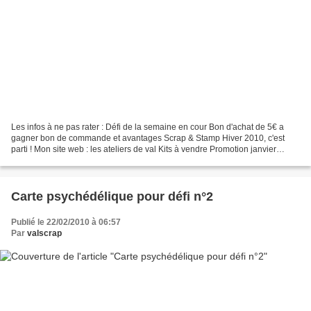
Les infos à ne pas rater : Défi de la semaine en cour Bon d'achat de 5€ a
gagner bon de commande et avantages Scrap & Stamp Hiver 2010, c'est
parti ! Mon site web : les ateliers de val Kits à vendre Promotion janvier
février : Sale A Bration Soutien pour...
Carte psychédélique pour défi n°2
Publié le 22/02/2010 à 06:57
Par
valscrap