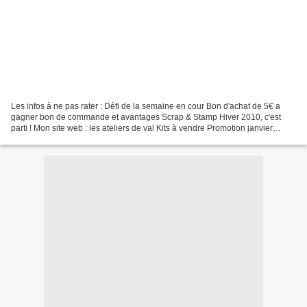
Les infos à ne pas rater : Défi de la semaine en cour Bon d'achat de 5€ a
gagner bon de commande et avantages Scrap & Stamp Hiver 2010, c'est
parti ! Mon site web : les ateliers de val Kits à vendre Promotion janvier
février : Sale A Bration Soutien pour...