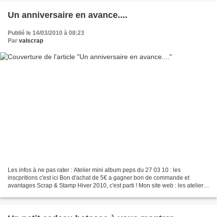
Un anniversaire en avance....
Publié le 14/03/2010 à 08:23
Par
valscrap
Les infos à ne pas rater : Atelier mini album peps du 27 03 10 : les
inscpritions c'est ici Bon d'achat de 5€ a gagner bon de commande et
avantages Scrap & Stamp Hiver 2010, c'est parti ! Mon site web : les ateliers
de val Les clubs classiques Les clubs...