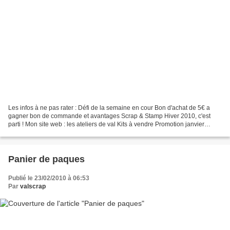
Les infos à ne pas rater : Défi de la semaine en cour Bon d'achat de 5€ a
gagner bon de commande et avantages Scrap & Stamp Hiver 2010, c'est
parti ! Mon site web : les ateliers de val Kits à vendre Promotion janvier
février : Sale A Bration Soutien pour...
Panier de paques
Publié le 23/02/2010 à 06:53
Par
valscrap