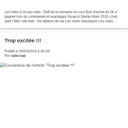
Les infos à ne pas rater : Défi de la semaine en cour Bon d'achat de 5€ a
gagner bon de commande et avantages Scrap & Stamp Hiver 2010, c'est
parti ! Mon site web : les ateliers de val Les clubs classiques Les clubs
marqueurs la Stampin'Crop Gagnez votre...
Trop excitée !!!
Publié le 05/03/2010 à 06:20
Par
valscrap