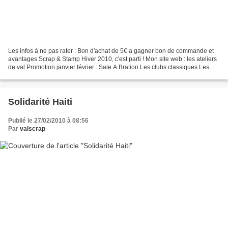
Les infos à ne pas rater : Bon d'achat de 5€ a gagner bon de commande et
avantages Scrap & Stamp Hiver 2010, c'est parti ! Mon site web : les ateliers
de val Promotion janvier février : Sale A Bration Les clubs classiques Les
clubs marqueurs la Stampin'Crop...
Solidarité Haiti
Publié le 27/02/2010 à 08:56
Par
valscrap