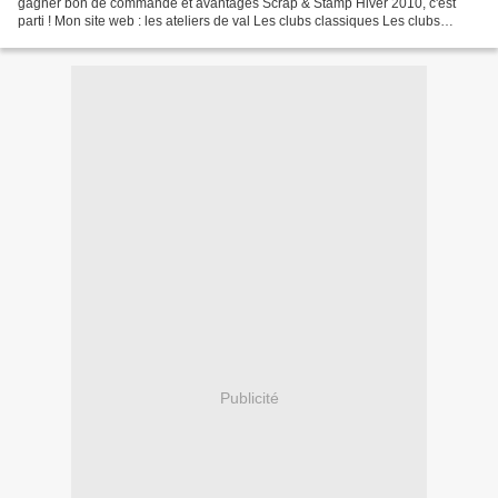
gagner bon de commande et avantages Scrap & Stamp Hiver 2010, c'est
parti ! Mon site web : les ateliers de val Les clubs classiques Les clubs
marqueurs la Stampin'Crop Gagnez votre...
Publicité