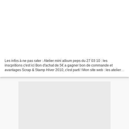
Les infos à ne pas rater : Atelier mini album peps du 27 03 10 : les
inscpritions c'est ici Bon d'achat de 5€ a gagner bon de commande et
avantages Scrap & Stamp Hiver 2010, c'est parti ! Mon site web : les ateliers
de val Les clubs classiques Les clubs...