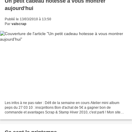
Un petit cadeau hotesse à vous montrer
aujourd'hui
Publié le 13/03/2010 à 13:50
Par
valscrap
Les infos à ne pas rater : Défi de la semaine en cours Atelier mini album
peps du 27 03 10 : inscpritions Bon d'achat de 5€ a gagner bon de
commande et avantages Scrap & Stamp Hiver 2010, c'est parti ! Mon site
web : les ateliers de val Les clubs classiques...