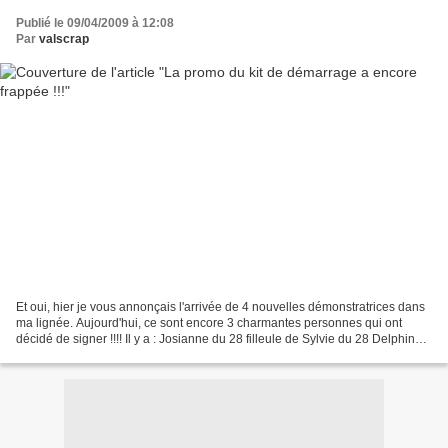
Publié le 09/04/2009 à 12:08
Par
valscrap
Et oui, hier je vous annonçais l'arrivée de 4 nouvelles démonstratrices dans
ma lignée. Aujourd'hui, ce sont encore 3 charmantes personnes qui ont
décidé de signer !!!! Il y a : Josianne du 28 filleule de Sylvie du 28 Delphine
du 21 filleule de Martine...