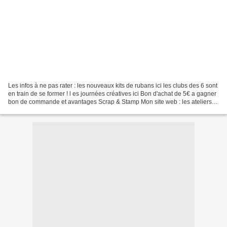
Les infos à ne pas rater : les nouveaux kits de rubans ici les clubs des 6 sont
en train de se former ! l es journées créatives ici Bon d'achat de 5€ a gagner
bon de commande et avantages Scrap & Stamp Mon site web : les ateliers
de val La fiche d'octobre...